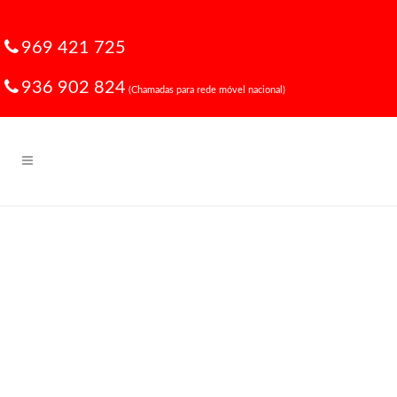
969 421 725
936 902 824
(Chamadas para rede móvel nacional)